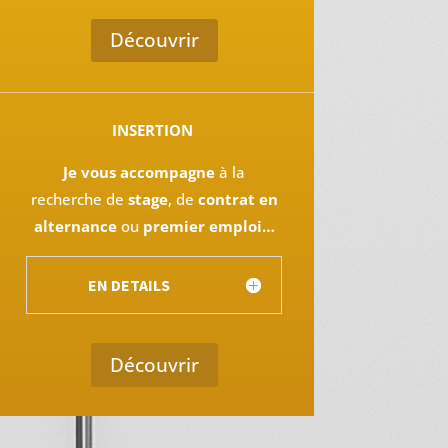
Découvrir
INSERTION
Je vous accompagne
à la
recherche de
stage
, de
contrat en
alternance
ou
premier emploi…
EN DETAILS
Découvrir