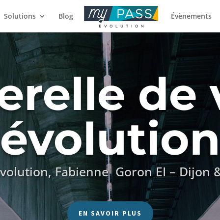
Solutions
Blog
Évènements
erelle de 
évolutio
volution, Fabienne Goron EI – Dijon &
EN SAVOIR PLUS