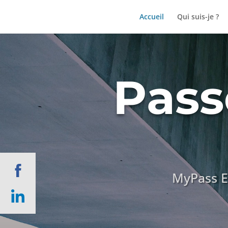
Accueil
Qui suis-je ?
Pass
MyPass E
Share
on
Facebook
Share
on