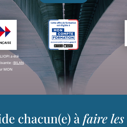
ALIOPI a été
suivante
:
BILAN
sur MON
aide chacun(e) à
faire le