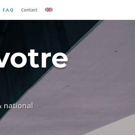
F.A.Q
Contact
votre
n
 national