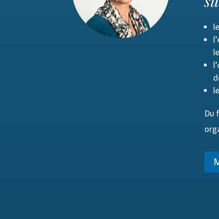
su
l
l
l
l
d
l
Du 
orga
M