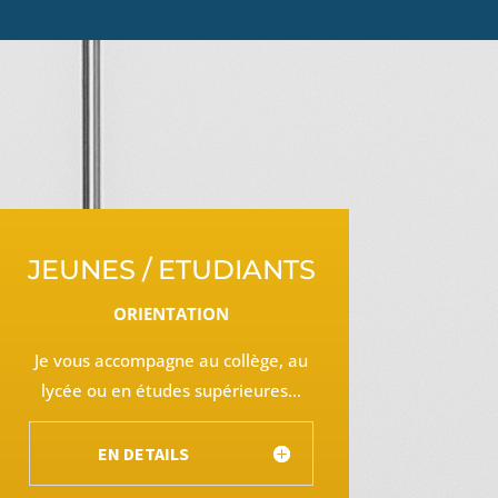
JEUNES / ETUDIANTS
ORIENTATION
Je vous accompagne au collège, au
lycée ou en études supérieures…
EN DETAILS