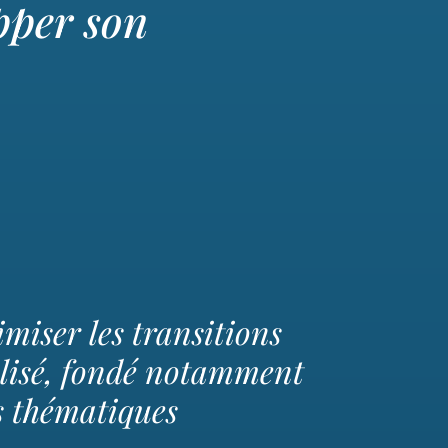
pper son
imiser les transitions
isé, fondé notamment
s thématiques