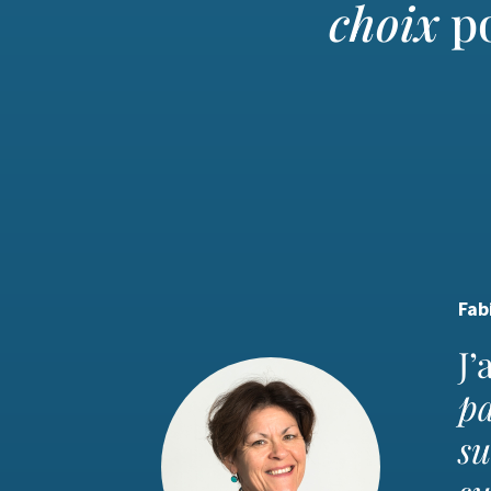
choix
p
Fab
J
p
su