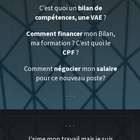
C’est quoi un
bilan de
compétences, une VAE
?
Comment financer
mon Bilan,
ma formation ? C’est quoi le
CPF
?
Comment
négocier
mon
salaire
pour ce nouveau poste?
. . .
. . .
J’aime mon travail mais je suis