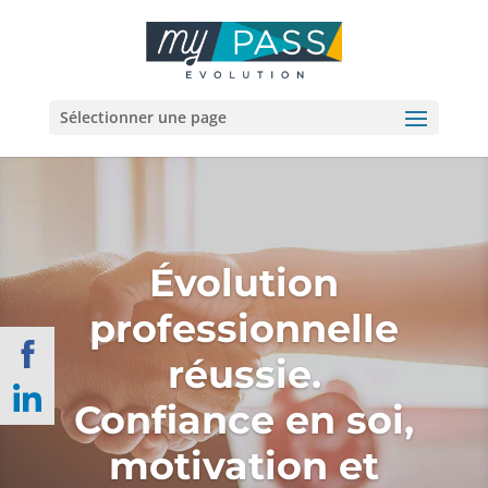
Sélectionner une page
Évolution
professionnelle
réussie.
Share
on
Confiance en soi,
Share
Facebook
on
motivation et
LinkedIn