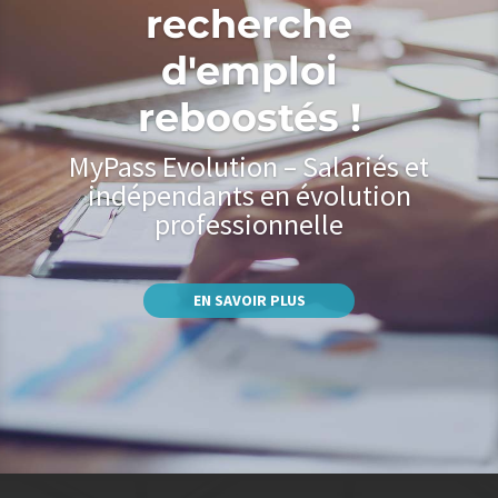
recherche
d'emploi
reboostés !
MyPass Evolution – Salariés et
indépendants en évolution
professionnelle
EN SAVOIR PLUS