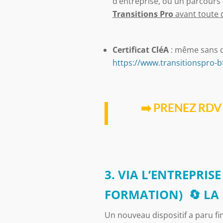
d’entreprise, ou un parcours
Transitions Pro
avant toute 
Certificat CléA
: même sans di
https://www.transitionspro-bfc
➡️ PRENEZ RDV
3. VIA L’ENTREPRIS
FORMATION) 🔄 LA 
Un nouveau dispositif a paru fin o