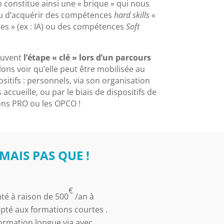
constitue ainsi une « brique » qui nous
 ou d’acquérir des compétences
hard skills
«
les » (ex : IA) ou des compétences
Soft
ouvent
l’étape « clé » lors d’un parcours
lons voir qu’elle peut être mobilisée au
ositifs : personnels, via son organisation
ccueille, ou par le biais de dispositifs de
ons PRO ou les OPCO !
MAIS PAS QUE !
€
nté à raison de 500
/an à
pté aux formations courtes .
ormation longue via avec