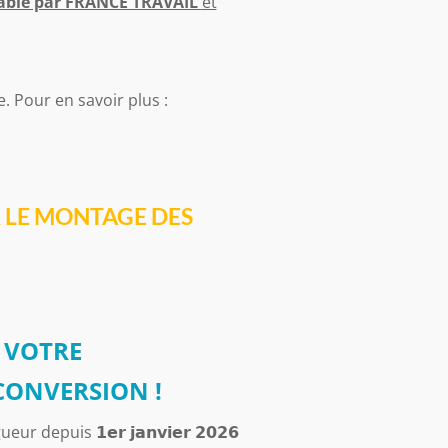
alable par FRANCE TRAVAIL
et
 Pour en savoir plus :
R LE MONTAGE DES
R VOTRE
CONVERSION !
puis 𝟭𝗲𝗿 𝗷𝗮𝗻𝘃𝗶𝗲𝗿 𝟮𝟬𝟮𝟲