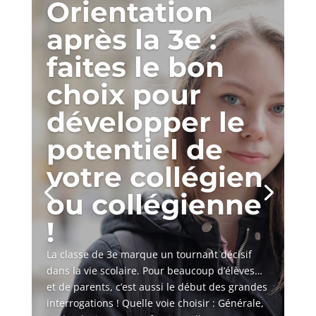
Orientation
après la 3e :
faites le bon
choix pour
développer le
potentiel de
votre collégien
ou collégienne
!
La classe de 3e marque un tournant décisif
dans la vie scolaire. Pour beaucoup d’élèves…
et de parents, c’est aussi le début des grandes
interrogations ! Quelle voie choisir : Générale,